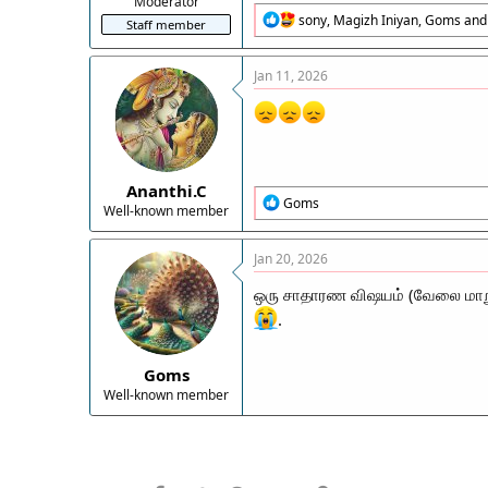
Moderator
R
sony
,
Magizh Iniyan
,
Goms
and 
Staff member
e
a
c
Jan 11, 2026
t
i
o
n
s
:
Ananthi.C
R
Goms
Well-known member
e
a
c
Jan 20, 2026
t
i
ஒரு சாதாரண விஷயம் (வேலை மாறுதல
o
.
n
s
:
Goms
Well-known member