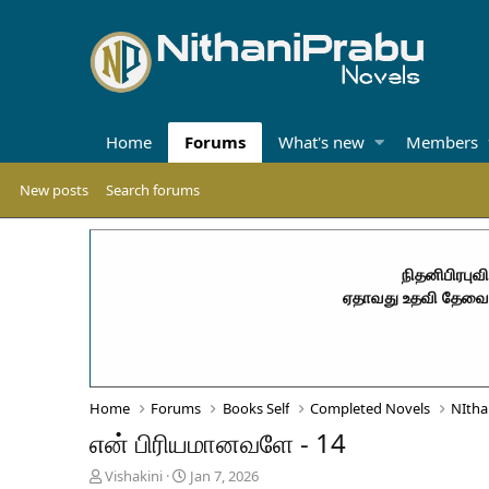
Home
Forums
What's new
Members
New posts
Search forums
நிதனிபிரபுவ
ஏதாவது உதவி தேவைப
Home
Forums
Books Self
Completed Novels
NItha
என் பிரியமானவளே - 14
T
S
Vishakini
Jan 7, 2026